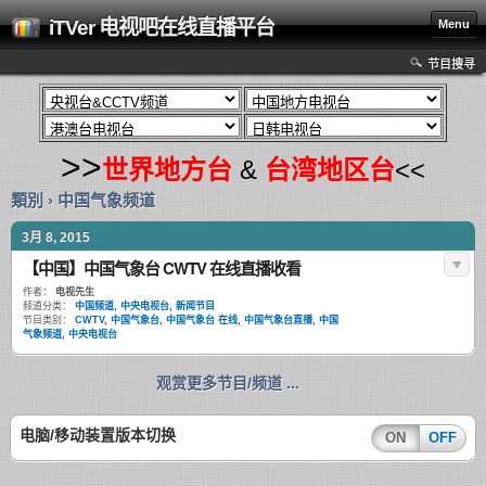
iTVer 电视吧在线直播平台
Menu
节目搜寻
>>
世界地方台
&
台湾地区台
<<
類別 › 中国气象频道
3月 8, 2015
【中国】中国气象台 CWTV 在线直播收看
作者：
电视先生
频道分类：
中国频道
,
中央电视台
,
新闻节目
节目类别：
CWTV
,
中国气象台
,
中国气象台 在线
,
中国气象台直播
,
中国
气象频道
,
中央电视台
观赏更多节目/频道 ...
电脑/移动装置版本切换
ON
OFF