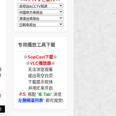
专用播放工具下载
※
SopCast下载
※
※
VLC播放器
※
语
无法浏览观看
开
或出现空白页
下载提示软体
并用IE来开启
P.S
: 搭配 "
IE Tab
" 浏览
台
"
切换左侧频道列表
" 即可观赏收看
目