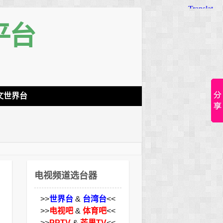
平台
文世界台
电视频道选台器
>>
世界台
&
台湾台
<<
>>
电视吧
&
体育吧
<<
>>
PPTV
&
芒果TV
<<