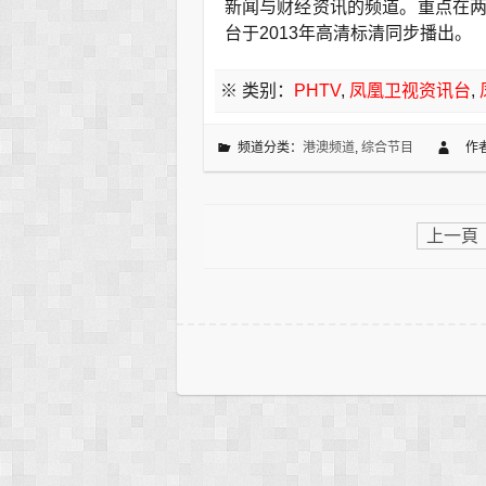
新闻与财经资讯的频道。重点在
台于2013年高清标清同步播出。
※ 类别：
PHTV
,
凤凰卫视资讯台
,
频道分类：
港澳频道
,
综合节目
作
上一頁