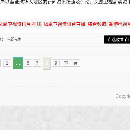
两岸以至全球华人地区的新闻资讯报道及评论，凤凰卫视高清资
凤凰卫视资讯台 在线
,
凤凰卫视资讯台直播
,
综合频道
,
香港电视
点选收看节
者：
电视先生
1
…
6
7
8
9
下一頁
Copyri