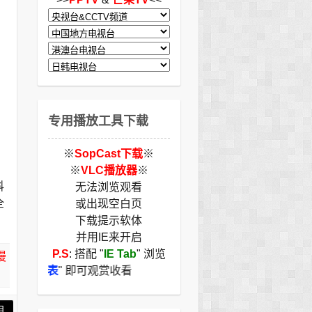
专用播放工具下载
※
SopCast下载
※
※
VLC播放器
※
科
无法浏览观看
全
或出现空白页
下载提示软体
并用IE来开启
P.S
: 搭配 "
IE Tab
" 浏览
漫
道列表
" 即可观赏收看
目