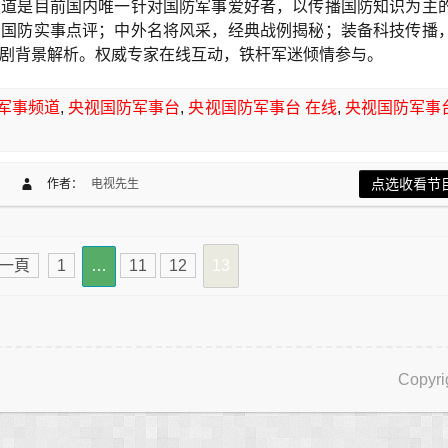
频道是目前国内唯一针对国防军事爱好者，以传播国防知识为主
，国防实事点评；中外名将风采，经典战例揭秘；装备科技传播
剧背景解析。权威专家在线互动，铁杆军迷倾情参与。
军事频道
,
央视国防军事台
,
央视国防军事台 在线
,
央视国防军事
点选收看节
作者：
电视先生
一頁
1
…
11
12
13
Copyri