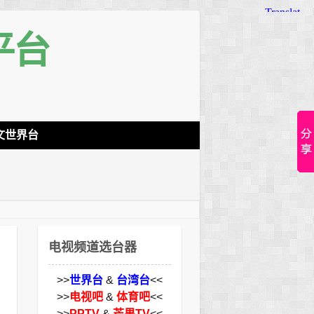
平台
文世界台
电视频道选台器
>>
世界台
&
台湾台
<<
>>
电视吧
&
体育吧
<<
>>
PPTV
&
芒果TV
<<