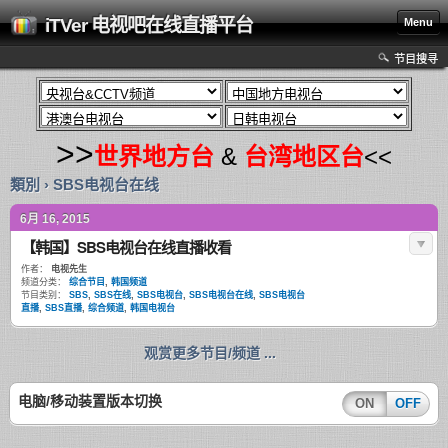
iTVer 电视吧在线直播平台
Menu
节目搜寻
>>
世界地方台
&
台湾地区台
<<
類別 › SBS电视台在线
6月 16, 2015
【韩国】SBS电视台在线直播收看
作者：
电视先生
频道分类：
综合节目
,
韩国频道
节目类别：
SBS
,
SBS在线
,
SBS电视台
,
SBS电视台在线
,
SBS电视台
直播
,
SBS直播
,
综合频道
,
韩国电视台
观赏更多节目/频道 ...
电脑/移动装置版本切换
ON
OFF