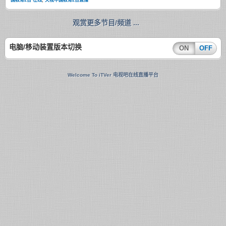
国教育2台 在线
,
央视中国教育2台直播
观赏更多节目/频道 ...
电脑/移动装置版本切换
ON
OFF
Welcome To iTVer 电视吧在线直播平台