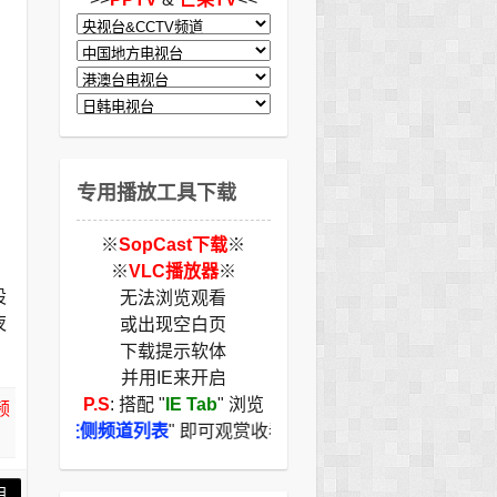
专用播放工具下载
※
SopCast下载
※
※
VLC播放器
※
股
无法浏览观看
夜
或出现空白页
下载提示软体
并用IE来开启
P.S
: 搭配 "
IE Tab
" 浏览
频
切换左侧频道列表
" 即可观赏收看
目