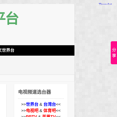
平台
文世界台
电视频道选台器
>>
世界台
&
台湾台
<<
>>
电视吧
&
体育吧
<<
>>
PPTV
&
芒果TV
<<